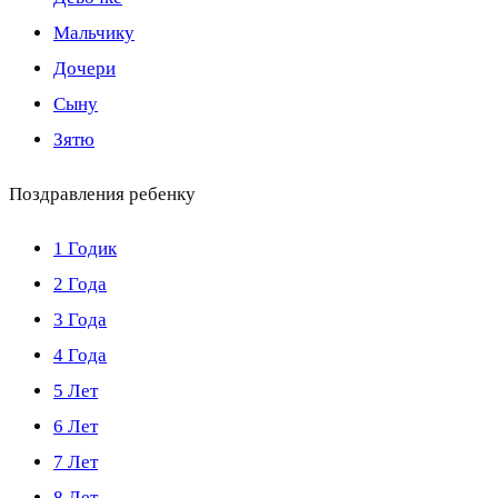
Мальчику
Дочери
Сыну
Зятю
Поздравления ребенку
1 Годик
2 Года
3 Года
4 Года
5 Лет
6 Лет
7 Лет
8 Лет