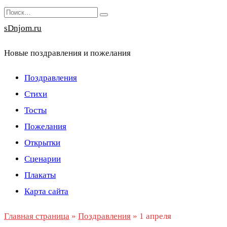
Перейти
Search
к
for:
sDnjom.ru
содержанию
Новые поздравления и пожелания
Поздравления
Стихи
Тосты
Пожелания
Открытки
Сценарии
Плакаты
Карта сайта
Главная страница
»
Поздравления
»
1 апреля