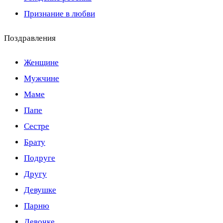
Признание в любви
Поздравления
Женщине
Мужчине
Маме
Папе
Сестре
Брату
Подруге
Другу
Девушке
Парню
Девочке