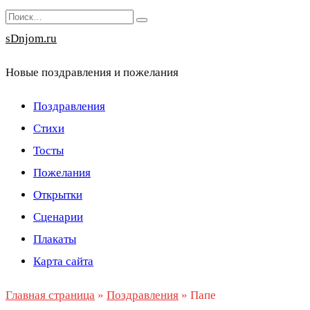
Перейти
Search
к
for:
sDnjom.ru
содержанию
Новые поздравления и пожелания
Поздравления
Стихи
Тосты
Пожелания
Открытки
Сценарии
Плакаты
Карта сайта
Главная страница
»
Поздравления
»
Папе