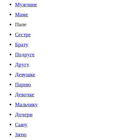
Мужчине
Маме
Папе
Сестре
Брату
Подруге
Другу
Девушке
Парню
Девочке
Мальчику
Дочери
Сыну
Зятю