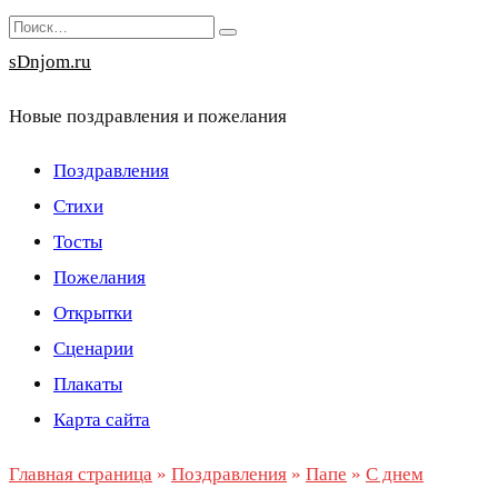
Перейти
Search
к
for:
sDnjom.ru
содержанию
Новые поздравления и пожелания
Поздравления
Стихи
Тосты
Пожелания
Открытки
Сценарии
Плакаты
Карта сайта
Главная страница
»
Поздравления
»
Папе
»
С днем