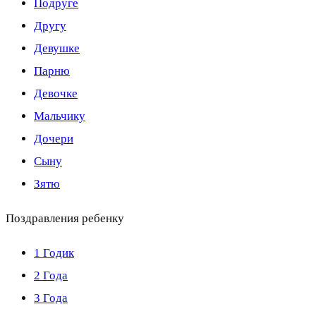
Подруге
Другу
Девушке
Парню
Девочке
Мальчику
Дочери
Сыну
Зятю
Поздравления ребенку
1 Годик
2 Года
3 Года