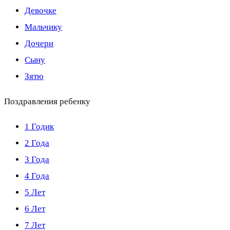
Девочке
Мальчику
Дочери
Сыну
Зятю
Поздравления ребенку
1 Годик
2 Года
3 Года
4 Года
5 Лет
6 Лет
7 Лет