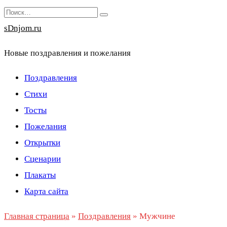
Перейти
Search
к
for:
sDnjom.ru
содержанию
Новые поздравления и пожелания
Поздравления
Стихи
Тосты
Пожелания
Открытки
Сценарии
Плакаты
Карта сайта
Главная страница
»
Поздравления
»
Мужчине