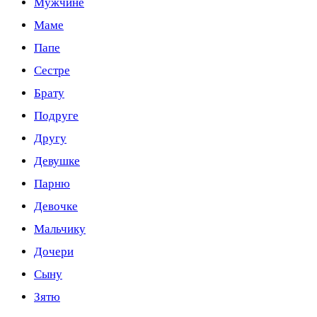
Мужчине
Маме
Папе
Сестре
Брату
Подруге
Другу
Девушке
Парню
Девочке
Мальчику
Дочери
Сыну
Зятю