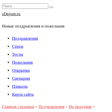
Перейти
Search
к
for:
sDnjom.ru
содержанию
Новые поздравления и пожелания
Поздравления
Стихи
Тосты
Пожелания
Открытки
Сценарии
Плакаты
Карта сайта
Главная страница
»
Поздравления
»
На праздник
»