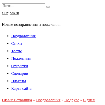
Перейти
Search
к
for:
sDnjom.ru
содержанию
Новые поздравления и пожелания
Поздравления
Стихи
Тосты
Пожелания
Открытки
Сценарии
Плакаты
Карта сайта
Главная страница
»
Поздравления
»
Подруге
»
С днем