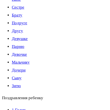
Сестре
Брату
Подруге
Другу
Девушке
Парню
Девочке
Мальчику
Дочери
Сыну
Зятю
Поздравления ребенку
1 Годик