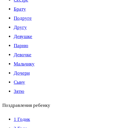
Брату
Подруге
Другу
Девушке
Парню
Девочке
Мальчику
Дочери
Сыну
Зятю
Поздравления ребенку
1 Годик