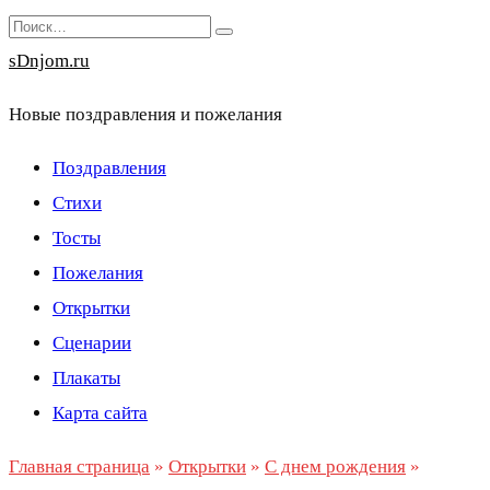
Перейти
Search
к
for:
sDnjom.ru
содержанию
Новые поздравления и пожелания
Поздравления
Стихи
Тосты
Пожелания
Открытки
Сценарии
Плакаты
Карта сайта
Главная страница
»
Открытки
»
С днем рождения
»