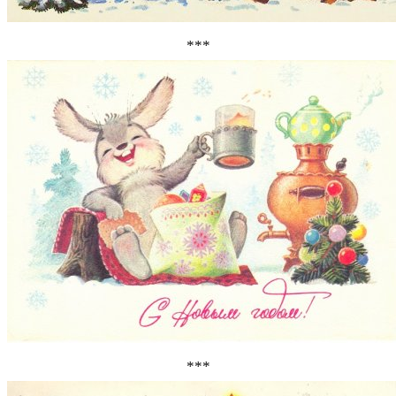
***
***