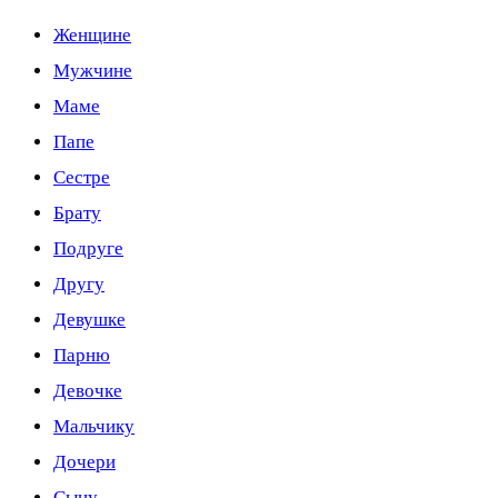
Женщине
Мужчине
Маме
Папе
Сестре
Брату
Подруге
Другу
Девушке
Парню
Девочке
Мальчику
Дочери
Сыну