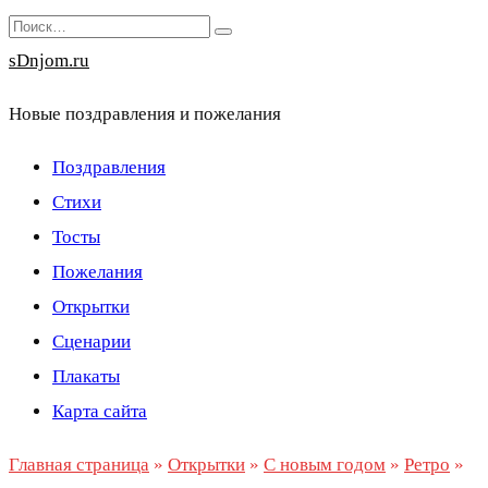
Перейти
Search
к
for:
sDnjom.ru
содержанию
Новые поздравления и пожелания
Поздравления
Стихи
Тосты
Пожелания
Открытки
Сценарии
Плакаты
Карта сайта
Главная страница
»
Открытки
»
С новым годом
»
Ретро
»