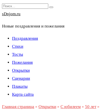
Перейти
Search
к
for:
sDnjom.ru
содержанию
Новые поздравления и пожелания
Поздравления
Стихи
Тосты
Пожелания
Открытки
Сценарии
Плакаты
Карта сайта
Главная страница
»
Открытки
»
С юбилеем
»
50 лет
»