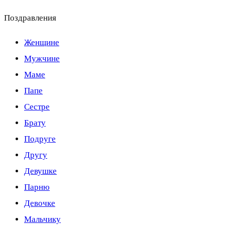
Поздравления
Женщине
Мужчине
Маме
Папе
Сестре
Брату
Подруге
Другу
Девушке
Парню
Девочке
Мальчику