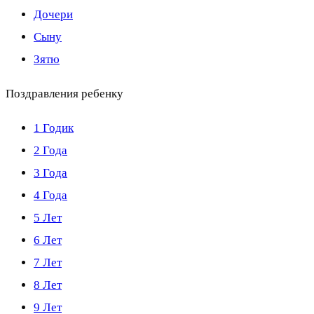
Дочери
Сыну
Зятю
Поздравления ребенку
1 Годик
2 Года
3 Года
4 Года
5 Лет
6 Лет
7 Лет
8 Лет
9 Лет