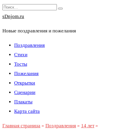
Перейти
Search
к
for:
sDnjom.ru
содержанию
Новые поздравления и пожелания
Поздравления
Стихи
Тосты
Пожелания
Открытки
Сценарии
Плакаты
Карта сайта
Главная страница
»
Поздравления
»
14 лет
»