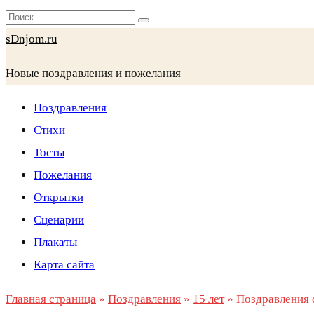
Перейти
Search
к
for:
sDnjom.ru
содержанию
Новые поздравления и пожелания
Поздравления
Стихи
Тосты
Пожелания
Открытки
Сценарии
Плакаты
Карта сайта
Главная страница
»
Поздравления
»
15 лет
»
Поздравления 