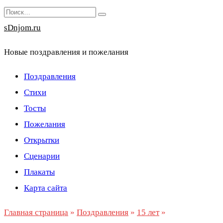
Перейти
Search
к
for:
sDnjom.ru
содержанию
Новые поздравления и пожелания
Поздравления
Стихи
Тосты
Пожелания
Открытки
Сценарии
Плакаты
Карта сайта
Главная страница
»
Поздравления
»
15 лет
»