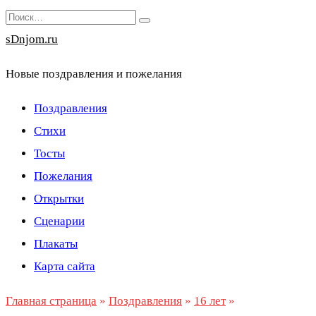
Перейти
Search
к
for:
sDnjom.ru
содержанию
Новые поздравления и пожелания
Поздравления
Стихи
Тосты
Пожелания
Открытки
Сценарии
Плакаты
Карта сайта
Главная страница
»
Поздравления
»
16 лет
»