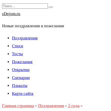
Перейти
Search
к
for:
sDnjom.ru
содержанию
Новые поздравления и пожелания
Поздравления
Стихи
Тосты
Пожелания
Открытки
Сценарии
Плакаты
Карта сайта
Главная страница
»
Поздравления
»
2 года
»