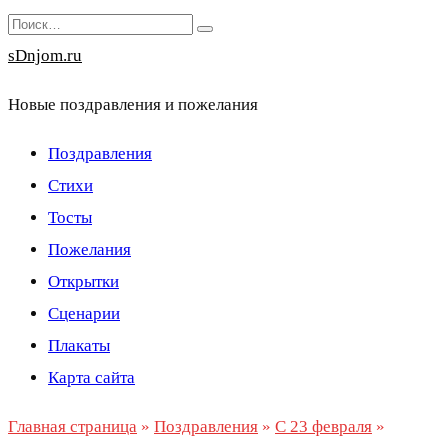
Перейти
Search
к
for:
sDnjom.ru
содержанию
Новые поздравления и пожелания
Поздравления
Стихи
Тосты
Пожелания
Открытки
Сценарии
Плакаты
Карта сайта
Главная страница
»
Поздравления
»
С 23 февраля
»