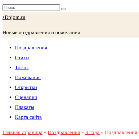
Перейти
Search
к
for:
sDnjom.ru
содержанию
Новые поздравления и пожелания
Поздравления
Стихи
Тосты
Пожелания
Открытки
Сценарии
Плакаты
Карта сайта
Главная страница
»
Поздравления
»
3 года
»
Поздравления 