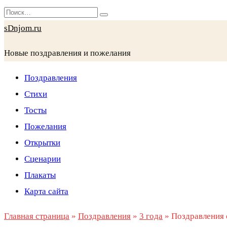
Перейти
Search
к
for:
sDnjom.ru
содержанию
Новые поздравления и пожелания
Поздравления
Стихи
Тосты
Пожелания
Открытки
Сценарии
Плакаты
Карта сайта
Главная страница
»
Поздравления
»
3 года
»
Поздравления 