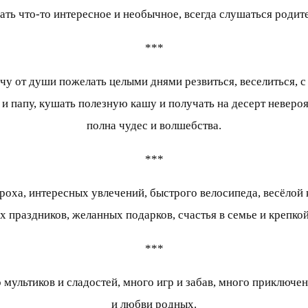
ать что-то интересное и необычное, всегда слушаться роди
***
очу от души пожелать целыми днями резвиться, веселиться, с
 папу, кушать полезную кашу и получать на десерт невероя
полна чудес и волшебства.
***
роха, интересных увлечений, быстрого велосипеда, весёлой 
х праздников, желанных подарков, счастья в семье и крепко
***
мультиков и сладостей, много игр и забав, много приключени
и любви родных.