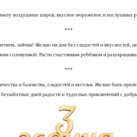
мнату воздушных шаров, вкусное мороженое и послушных род
***
летием, зайчик! Желаю ни дня без сладостей и вкусностей, и
нким соловушкой. Расти счастливым ребёнком и разукрашива
***
ичества и баловства, сладостей и веселья. Желаю быть приле
 беззаботных дней радости и чудесных приключений с добр