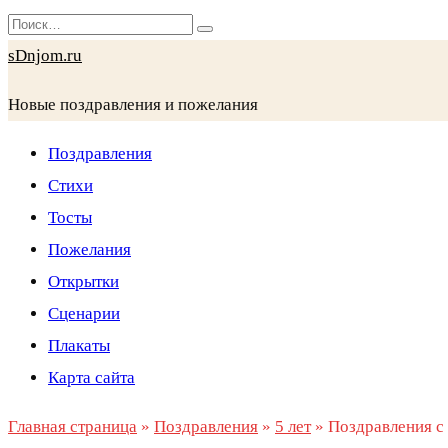
Перейти
Search
к
for:
sDnjom.ru
содержанию
Новые поздравления и пожелания
Поздравления
Стихи
Тосты
Пожелания
Открытки
Сценарии
Плакаты
Карта сайта
Главная страница
»
Поздравления
»
5 лет
»
Поздравления с