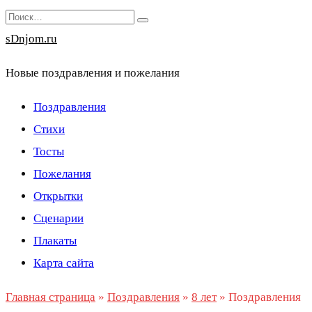
Перейти
Search
к
for:
sDnjom.ru
содержанию
Новые поздравления и пожелания
Поздравления
Стихи
Тосты
Пожелания
Открытки
Сценарии
Плакаты
Карта сайта
Главная страница
»
Поздравления
»
8 лет
»
Поздравления