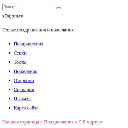
Перейти
Search
к
for:
sDnjom.ru
содержанию
Новые поздравления и пожелания
Поздравления
Стихи
Тосты
Пожелания
Открытки
Сценарии
Плакаты
Карта сайта
Главная страница
»
Поздравления
»
С 8 марта
»