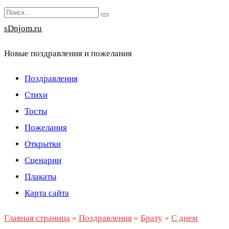
Перейти
Search
к
for:
sDnjom.ru
содержанию
Новые поздравления и пожелания
Поздравления
Стихи
Тосты
Пожелания
Открытки
Сценарии
Плакаты
Карта сайта
Главная страница
»
Поздравления
»
Брату
»
С днем