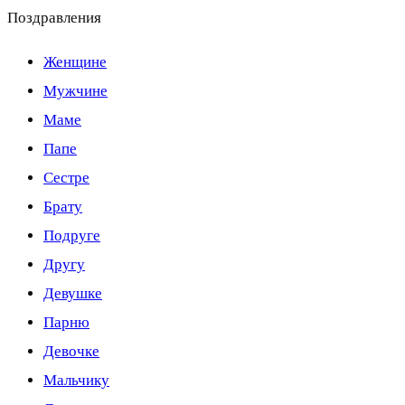
Поздравления
Женщине
Мужчине
Маме
Папе
Сестре
Брату
Подруге
Другу
Девушке
Парню
Девочке
Мальчику