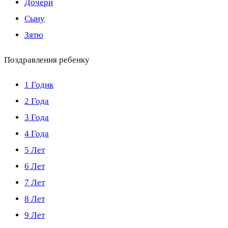
Дочери
Сыну
Зятю
Поздравления ребенку
1 Годик
2 Года
3 Года
4 Года
5 Лет
6 Лет
7 Лет
8 Лет
9 Лет