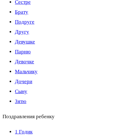
Сестре
Брату
Подруге
Другу
Девушке
Парню
Девочке
Мальчику
Дочери
Сыну
Зятю
Поздравления ребенку
1 Годик