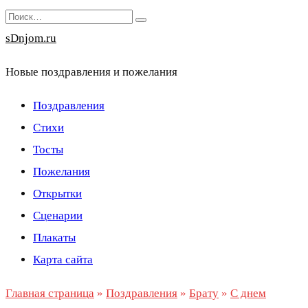
Перейти
Search
к
for:
sDnjom.ru
содержанию
Новые поздравления и пожелания
Поздравления
Стихи
Тосты
Пожелания
Открытки
Сценарии
Плакаты
Карта сайта
Главная страница
»
Поздравления
»
Брату
»
С днем