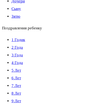
Дочери
Сыну
Зятю
Поздравления ребенку
1 Годик
2 Года
3 Года
4 Года
5 Лет
6 Лет
7 Лет
8 Лет
9 Лет