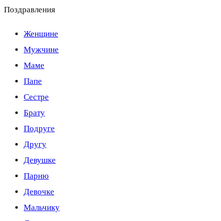
Поздравления
Женщине
Мужчине
Маме
Папе
Сестре
Брату
Подруге
Другу
Девушке
Парню
Девочке
Мальчику