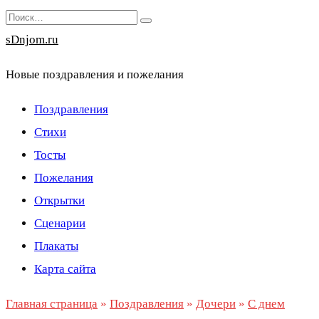
Перейти
Search
к
for:
sDnjom.ru
содержанию
Новые поздравления и пожелания
Поздравления
Стихи
Тосты
Пожелания
Открытки
Сценарии
Плакаты
Карта сайта
Главная страница
»
Поздравления
»
Дочери
»
С днем