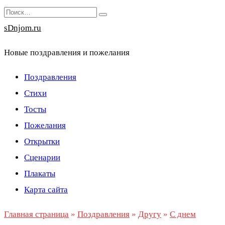
Перейти
Search
к
for:
sDnjom.ru
содержанию
Новые поздравления и пожелания
Поздравления
Стихи
Тосты
Пожелания
Открытки
Сценарии
Плакаты
Карта сайта
Главная страница
»
Поздравления
»
Другу
»
С днем