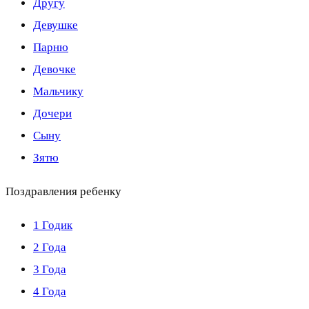
Другу
Девушке
Парню
Девочке
Мальчику
Дочери
Сыну
Зятю
Поздравления ребенку
1 Годик
2 Года
3 Года
4 Года