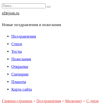
Перейти
Search
к
for:
sDnjom.ru
содержанию
Новые поздравления и пожелания
Поздравления
Стихи
Тосты
Пожелания
Открытки
Сценарии
Плакаты
Карта сайта
Главная страница
»
Поздравления
»
Мальчику
»
С днем