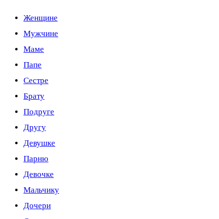
Женщине
Мужчине
Маме
Папе
Сестре
Брату
Подруге
Другу
Девушке
Парню
Девочке
Мальчику
Дочери