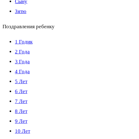
Сыну
Зятю
Поздравления ребенку
1 Годик
2 Года
3 Года
4 Года
5 Лет
6 Лет
7 Лет
8 Лет
9 Лет
10 Лет