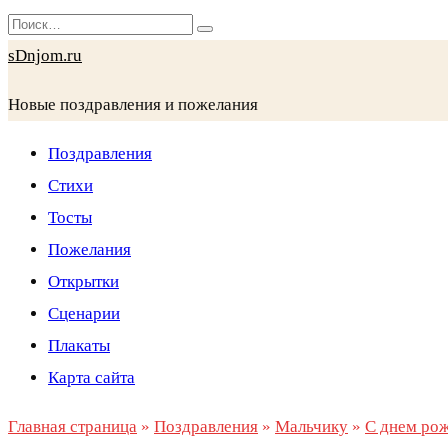
Перейти
Search
к
for:
sDnjom.ru
содержанию
Новые поздравления и пожелания
Поздравления
Стихи
Тосты
Пожелания
Открытки
Сценарии
Плакаты
Карта сайта
Главная страница
»
Поздравления
»
Мальчику
»
С днем ро