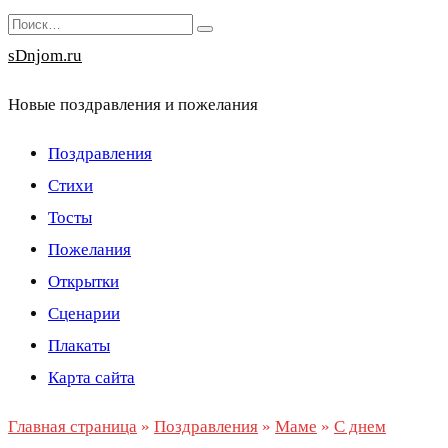
Перейти
Search
к
for:
sDnjom.ru
содержанию
Новые поздравления и пожелания
Поздравления
Стихи
Тосты
Пожелания
Открытки
Сценарии
Плакаты
Карта сайта
Главная страница
»
Поздравления
»
Маме
»
С днем