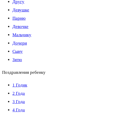
Другу
Девушке
Парню
Девочке
Мальчику
Дочери
Сыну
Зятю
Поздравления ребенку
1 Годик
2 Года
3 Года
4 Года