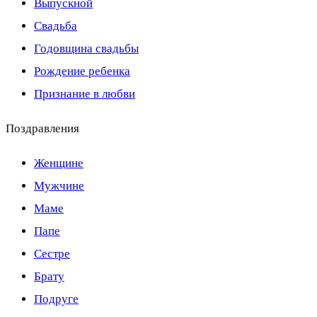
Выпускной
Свадьба
Годовщина свадьбы
Рождение ребенка
Признание в любви
Поздравления
Женщине
Мужчине
Маме
Папе
Сестре
Брату
Подруге