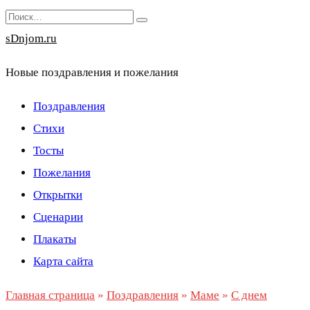
Перейти
Search
к
for:
sDnjom.ru
содержанию
Новые поздравления и пожелания
Поздравления
Стихи
Тосты
Пожелания
Открытки
Сценарии
Плакаты
Карта сайта
Главная страница
»
Поздравления
»
Маме
»
С днем