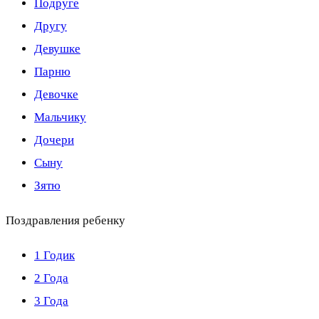
Подруге
Другу
Девушке
Парню
Девочке
Мальчику
Дочери
Сыну
Зятю
Поздравления ребенку
1 Годик
2 Года
3 Года