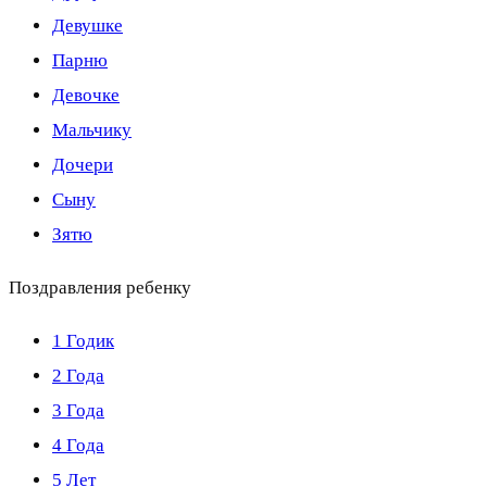
Девушке
Парню
Девочке
Мальчику
Дочери
Сыну
Зятю
Поздравления ребенку
1 Годик
2 Года
3 Года
4 Года
5 Лет