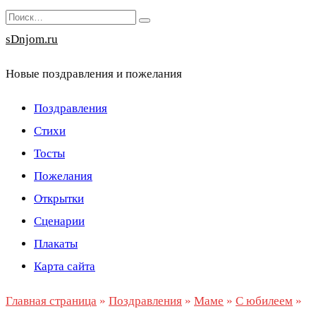
Перейти
Search
к
for:
sDnjom.ru
содержанию
Новые поздравления и пожелания
Поздравления
Стихи
Тосты
Пожелания
Открытки
Сценарии
Плакаты
Карта сайта
Главная страница
»
Поздравления
»
Маме
»
С юбилеем
»