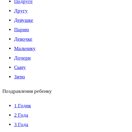
Подруге
Другу
Девушке
Парню
Девочке
Мальчику
Дочери
Сыну
Зятю
Поздравления ребенку
1 Годик
2 Года
3 Года