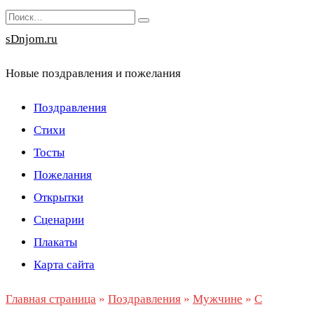
Перейти
Search
к
for:
sDnjom.ru
содержанию
Новые поздравления и пожелания
Поздравления
Стихи
Тосты
Пожелания
Открытки
Сценарии
Плакаты
Карта сайта
Главная страница
»
Поздравления
»
Мужчине
»
С