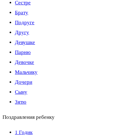
Сестре
Брату
Подруге
Другу
Девушке
Парню
Девочке
Мальчику
Дочери
Сыну
Зятю
Поздравления ребенку
1 Годик