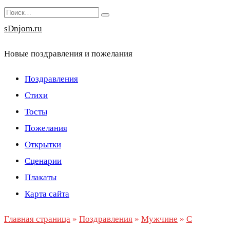
Перейти
Search
к
for:
sDnjom.ru
содержанию
Новые поздравления и пожелания
Поздравления
Стихи
Тосты
Пожелания
Открытки
Сценарии
Плакаты
Карта сайта
Главная страница
»
Поздравления
»
Мужчине
»
С