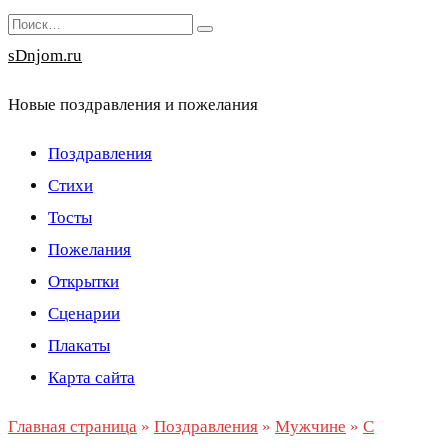
Перейти
Search
к
for:
sDnjom.ru
содержанию
Новые поздравления и пожелания
Поздравления
Стихи
Тосты
Пожелания
Открытки
Сценарии
Плакаты
Карта сайта
Главная страница
»
Поздравления
»
Мужчине
»
С