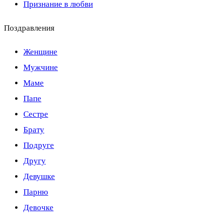
Признание в любви
Поздравления
Женщине
Мужчине
Маме
Папе
Сестре
Брату
Подруге
Другу
Девушке
Парню
Девочке