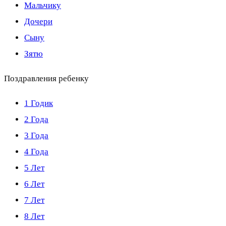
Мальчику
Дочери
Сыну
Зятю
Поздравления ребенку
1 Годик
2 Года
3 Года
4 Года
5 Лет
6 Лет
7 Лет
8 Лет