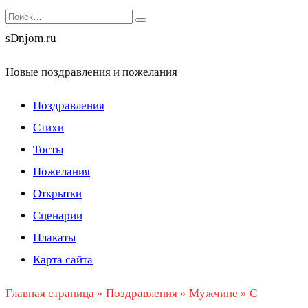
Перейти
Search
к
for:
sDnjom.ru
содержанию
Новые поздравления и пожелания
Поздравления
Стихи
Тосты
Пожелания
Открытки
Сценарии
Плакаты
Карта сайта
Главная страница
»
Поздравления
»
Мужчине
»
С