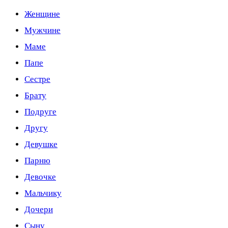
Женщине
Мужчине
Маме
Папе
Сестре
Брату
Подруге
Другу
Девушке
Парню
Девочке
Мальчику
Дочери
Сыну