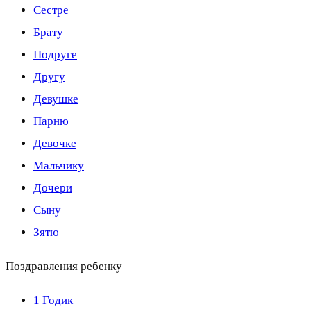
Сестре
Брату
Подруге
Другу
Девушке
Парню
Девочке
Мальчику
Дочери
Сыну
Зятю
Поздравления ребенку
1 Годик