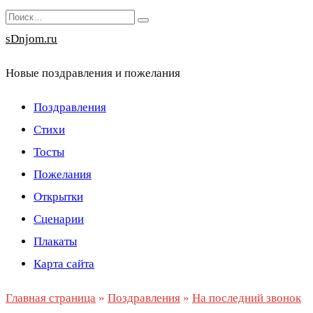
Перейти
Search
к
for:
sDnjom.ru
содержанию
Новые поздравления и пожелания
Поздравления
Стихи
Тосты
Пожелания
Открытки
Сценарии
Плакаты
Карта сайта
Главная страница
»
Поздравления
»
На последний звонок