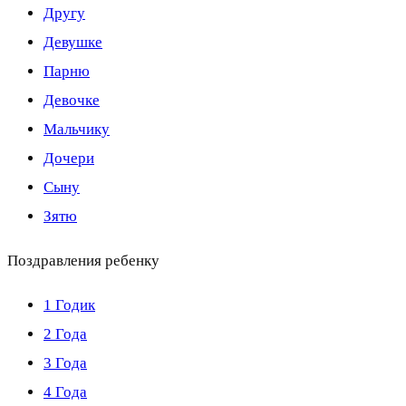
Другу
Девушке
Парню
Девочке
Мальчику
Дочери
Сыну
Зятю
Поздравления ребенку
1 Годик
2 Года
3 Года
4 Года