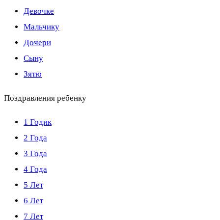
Девочке
Мальчику
Дочери
Сыну
Зятю
Поздравления ребенку
1 Годик
2 Года
3 Года
4 Года
5 Лет
6 Лет
7 Лет