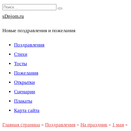
Перейти
Search
к
for:
sDnjom.ru
содержанию
Новые поздравления и пожелания
Поздравления
Стихи
Тосты
Пожелания
Открытки
Сценарии
Плакаты
Карта сайта
Главная страница
»
Поздравления
»
На праздник
»
1 мая
»