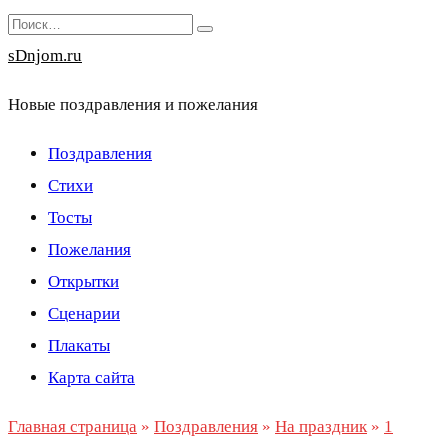
Перейти
Search
к
for:
sDnjom.ru
содержанию
Новые поздравления и пожелания
Поздравления
Стихи
Тосты
Пожелания
Открытки
Сценарии
Плакаты
Карта сайта
Главная страница
»
Поздравления
»
На праздник
»
1