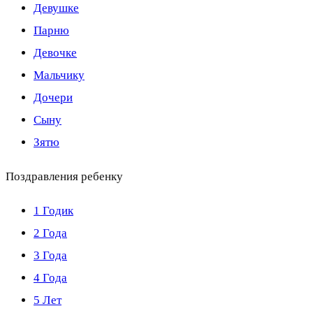
Девушке
Парню
Девочке
Мальчику
Дочери
Сыну
Зятю
Поздравления ребенку
1 Годик
2 Года
3 Года
4 Года
5 Лет