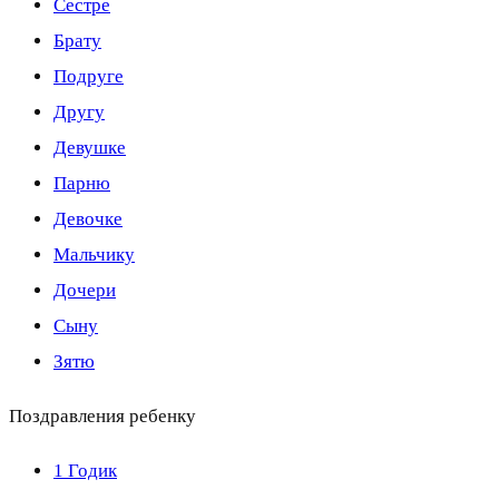
Сестре
Брату
Подруге
Другу
Девушке
Парню
Девочке
Мальчику
Дочери
Сыну
Зятю
Поздравления ребенку
1 Годик