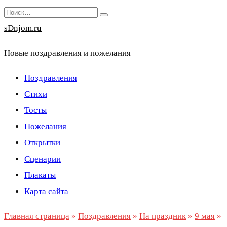
Перейти
Search
к
for:
sDnjom.ru
содержанию
Новые поздравления и пожелания
Поздравления
Стихи
Тосты
Пожелания
Открытки
Сценарии
Плакаты
Карта сайта
Главная страница
»
Поздравления
»
На праздник
»
9 мая
»