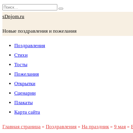
Перейти
Search
к
for:
sDnjom.ru
содержанию
Новые поздравления и пожелания
Поздравления
Стихи
Тосты
Пожелания
Открытки
Сценарии
Плакаты
Карта сайта
Главная страница
»
Поздравления
»
На праздник
»
9 мая
»