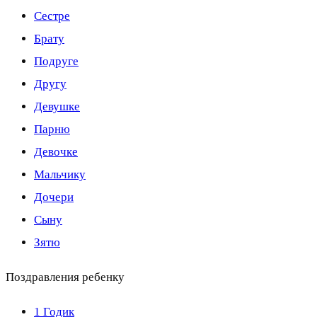
Сестре
Брату
Подруге
Другу
Девушке
Парню
Девочке
Мальчику
Дочери
Сыну
Зятю
Поздравления ребенку
1 Годик