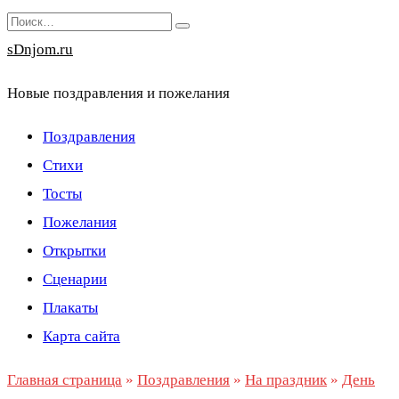
Перейти
Search
к
for:
sDnjom.ru
содержанию
Новые поздравления и пожелания
Поздравления
Стихи
Тосты
Пожелания
Открытки
Сценарии
Плакаты
Карта сайта
Главная страница
»
Поздравления
»
На праздник
»
День