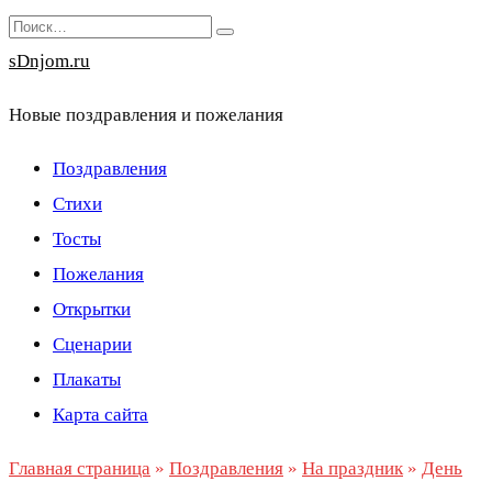
Перейти
Search
к
for:
sDnjom.ru
содержанию
Новые поздравления и пожелания
Поздравления
Стихи
Тосты
Пожелания
Открытки
Сценарии
Плакаты
Карта сайта
Главная страница
»
Поздравления
»
На праздник
»
День