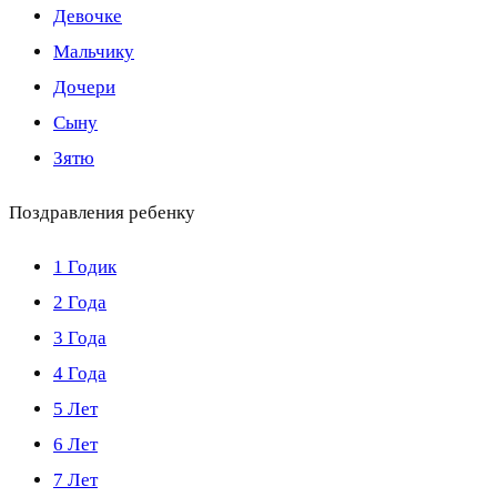
Девочке
Мальчику
Дочери
Сыну
Зятю
Поздравления ребенку
1 Годик
2 Года
3 Года
4 Года
5 Лет
6 Лет
7 Лет