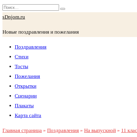
Перейти
Search
к
for:
sDnjom.ru
содержанию
Новые поздравления и пожелания
Поздравления
Стихи
Тосты
Пожелания
Открытки
Сценарии
Плакаты
Карта сайта
Главная страница
»
Поздравления
»
На выпускной
»
11 кла