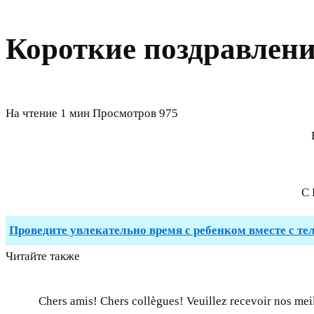
Короткие поздравлени
На чтение
1 мин
Просмотров
975
С 
Проведите увлекательно время с ребенком вместе с те
Читайте также
Chers amis! Chers collègues! Veuillez recevoir nos me