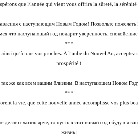
pérons que l\'année qui vient vous offrira la sûreté, la sérénité 
авления с наступающим Новым Годом! Позвольте пожелать В
ся,что наступающий год подарит уверенность, спокойствие, 
***
insi qu’à tous vos proches. À l’aube du Nouvel An, acceptez de
prospérité !
 так же как всем вашим близким. В наступающем Новом Году
***
olorent la vie, que cette nouvelle année accomplisse vos plus b
 делают жизнь ярче, то пусть в этот новый год сбудутся в
жизнь!