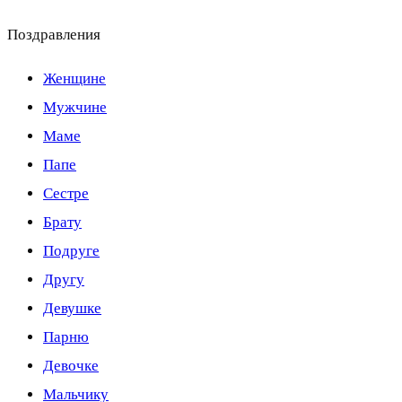
Поздравления
Женщине
Мужчине
Маме
Папе
Сестре
Брату
Подруге
Другу
Девушке
Парню
Девочке
Мальчику