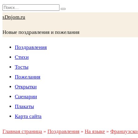
Перейти
Search
к
for:
sDnjom.ru
содержанию
Новые поздравления и пожелания
Поздравления
Стихи
Тосты
Пожелания
Открытки
Сценарии
Плакаты
Карта сайта
Главная страница
»
Поздравления
»
На языке
»
Французско