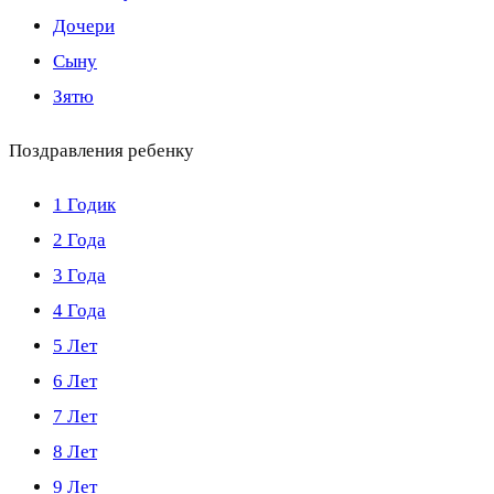
Дочери
Сыну
Зятю
Поздравления ребенку
1 Годик
2 Года
3 Года
4 Года
5 Лет
6 Лет
7 Лет
8 Лет
9 Лет