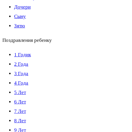
Дочери
Сыну
Зятю
Поздравления ребенку
1 Годик
2 Года
3 Года
4 Года
5 Лет
6 Лет
7 Лет
8 Лет
9 Лет