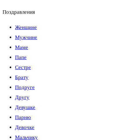
Поздравления
Женщине
Мужчине
Маме
Папе
Сестре
Брату
Подруге
Другу
Девушке
Парню
Девочке
Мальчику