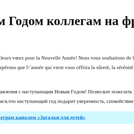
м Годом коллегам на ф
illeurs vœux pour la Nouvelle Année! Nous vous souhaitons de 
pérons que l\’année qui vient vous offrira la sûreté, la sérénité 
авления с наступающим Новым Годом! Позвольте пожелать В
ся,что наступающий год подарит уверенность, спокойствие, 
леграм каналом «Загадки для детей»