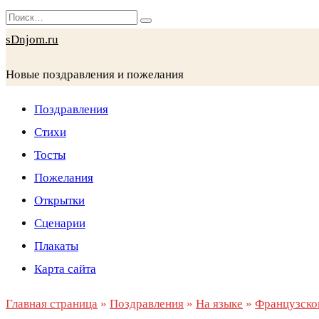
Перейти
Search
к
for:
sDnjom.ru
содержанию
Новые поздравления и пожелания
Поздравления
Стихи
Тосты
Пожелания
Открытки
Сценарии
Плакаты
Карта сайта
Главная страница
»
Поздравления
»
На языке
»
Французско