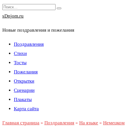
Перейти
Search
к
for:
sDnjom.ru
содержанию
Новые поздравления и пожелания
Поздравления
Стихи
Тосты
Пожелания
Открытки
Сценарии
Плакаты
Карта сайта
Главная страница
»
Поздравления
»
На языке
»
Немецком