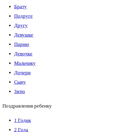
Брату
Подруге
Другу
Девушке
Парню
Девочке
Мальчику
Дочери
Сыну
Зятю
Поздравления ребенку
1 Годик
2 Года