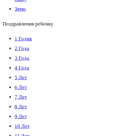
Зятю
Поздравления ребенку
1 Годик
2 Года
3 Года
4 Года
5 Лет
6 Лет
7 Лет
8 Лет
9 Лет
10 Лет
11 Лет