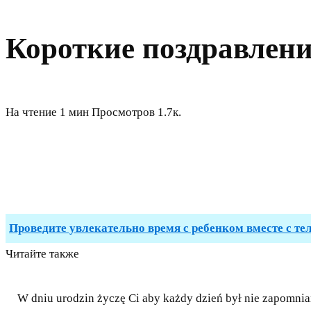
Короткие поздравлени
На чтение
1 мин
Просмотров
1.7к.
Проведите увлекательно время с ребенком вместе с те
Читайте также
W dniu urodzin życzę Ci aby każdy dzień był nie zapomnia