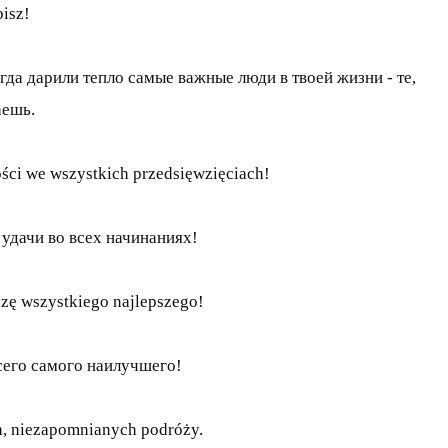
bisz!
а дарили тепло самые важные люди в твоей жизни - те,
аешь.
ści we wszystkich przedsięwzięciach!
удачи во всех начинаниях!
czę wszystkiego najlepszego!
сего самого наилучшего!
ch, niezapomnianych podróży.