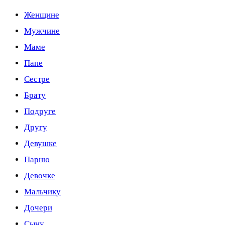
Женщине
Мужчине
Маме
Папе
Сестре
Брату
Подруге
Другу
Девушке
Парню
Девочке
Мальчику
Дочери
Сыну