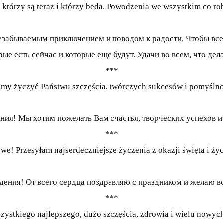
 którzy są teraz i którzy beda. Powodzenia we wszystkim co ro
забываемым приключением и поводом к радости. Чтобы всегд
рые есть сейчас и которые еще будут. Удачи во всем, что дел
***
my życzyć Państwu szczęścia, twórczych sukcesów i pomyślno
ия! Мы хотим пожелать Вам счастья, творческих успехов и 
***
we! Przesyłam najserdeczniejsze życzenia z okazji święta i ży
ения! От всего сердца поздравляю с праздником и желаю в
***
szystkiego najlepszego, dużo szczęścia, zdrowia i wielu nowy