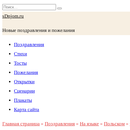
Перейти
Search
к
for:
sDnjom.ru
содержанию
Новые поздравления и пожелания
Поздравления
Стихи
Тосты
Пожелания
Открытки
Сценарии
Плакаты
Карта сайта
Главная страница
»
Поздравления
»
На языке
»
Польском
»