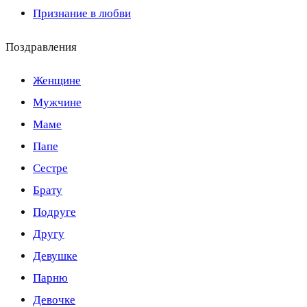
Признание в любви
Поздравления
Женщине
Мужчине
Маме
Папе
Сестре
Брату
Подруге
Другу
Девушке
Парню
Девочке