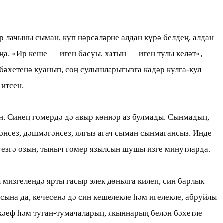
 лачыны сыман, күп нәрсәләрне алдан күрә белдең, алдан
иңа. «Ир кеше — иген басуы, хатын — иген тулы келәт», —
бәхетенә куанып, соң сулышларыгызга кадәр кулга-кул
итсен.
н. Синең гомердә дә авыр көннәр аз булмады. Сынмадың,
әнсез, дәшмәгәнсез, ялгыз агач сыман сынмагансыз. Инде
регезгә озын, тыныч гомер язылсын шушы изге минутларда.
мизгелендә ярты гасыр элек дөньяга килеп, син барлык
сына да, кечесенә дә син кешелекле һәм игелекле, абруйлы
кәеф һәм туган-тумачаларың, якыннарың белән бәхетле