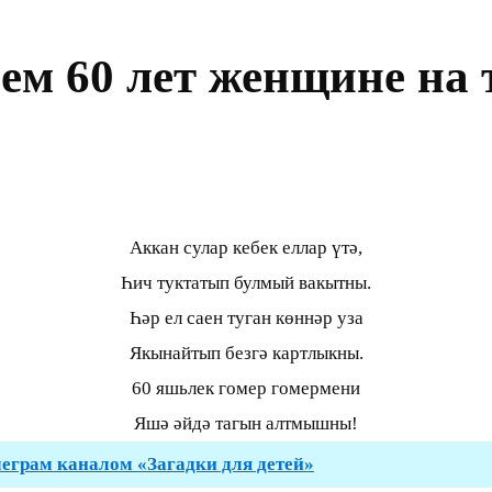
ем 60 лет женщине на 
Аккан сулар кебек еллар үтә,
Һич туктатып булмый вакытны.
Һәр ел саен туган көннәр уза
Якынайтып безгә картлыкны.
60 яшьлек гомер гомермени
Яшә әйдә тагын алтмышны!
леграм каналом «Загадки для детей»