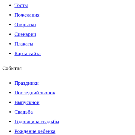
Тосты
Пожелания
Открытки
Сценарии
Плакаты
Карта сайта
События
Праздники
Последний звонок
Выпускной
Свадьба
Годовщина свадьбы
Рождение ребенка