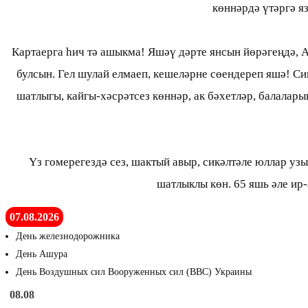
көннәрдә үтәргә яз
Картаерга һич тә ашыкма! Яшәү дәрте янсын йөрәгеңдә, А
булсын. Гел шулай елмаеп, кешеләрне сөендереп яшә! Си
шатлыгы, кайгы-хәсрәтсез көннәр, ак бәхетләр, балалар
Үз гомерегездә сез, шактый авыр, сикәлтәле юллар узы
шатлыклы көн. 65 яшь әле ир
07.08.2026
День железнодорожника
День Ашура
День Воздушных сил Вооруженных сил (ВВС) Украины
08.08