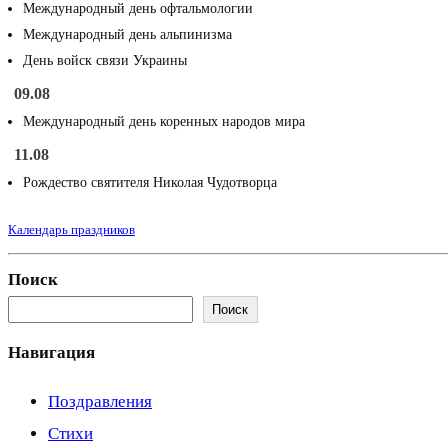
Международный день офтальмологии
Международный день альпинизма
День войск связи Украины
09.08
Международный день коренных народов мира
11.08
Рождество святителя Николая Чудотворца
Календарь праздников
Поиск
Поиск
Навигация
Поздравления
Стихи