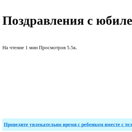
Поздравления с юбиле
На чтение
1 мин
Просмотров
5.5к.
Проведите увлекательно время с ребенком вместе с те