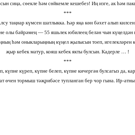
сын сиңа, сөекле һәм сөйкемле кешебез! Иң изге, ак һәм па
***
лсу таңнар күмсен шатлыкка. Һәр яңа көн бәхет алып килсен,
не олы бәйрәмең — 55 яшьлек юбилеең белән чын күңелдән к
ыңның һәм оныкларыңның күңел җылысын тоеп, игелекләрен к
җыр кебек матур, кояш кебек якты булсын. Кадерле … !
***
п, күпне күреп, күпне белеп, күпне кичергән булсагыз да, ка
-ат өчен тормыш тәҗрибәсе тупланган бер чор гына. Ир-атны 