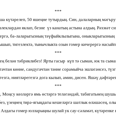
***
ша күтәрелеп, 50 яшеңне тутырдың. Син, далаларның мәгърур
езлекләрдән яклап, безне үз канатың астына алдың. Рәхмәт с
бергә, ба-лаларыгызның тәүфыйклылыгына, оныкларыгызның 
ышып, тигезлектә, тынычлыкта озын гомер кичерергә насыйп 
***
ең белән тәбриклибез! Ярты гасыр күп тә сыман, юк та сыма
чтан көнне, сандугачтан тәнне сорамыйча эшләгәнсез, түзг
егезгә, ниятләрегезгә дога кылып, амин, дисен. Яшәү дәфтә
***
 Моңсу көзләргә ямь өстәргә теләгәндәй, табигатьнең шушы 
ез, үзеңнең тирә-ягыңдагы кешеләргә шатлык өләшәсең, олы
. Алдагы гомер юлларыңны шулай ук сау-сәламәт, күтәренке 