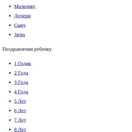
Мальчику
Дочери
Сыну
Зятю
Поздравления ребенку
1 Годик
2 Года
3 Года
4 Года
5 Лет
6 Лет
7 Лет
8 Лет