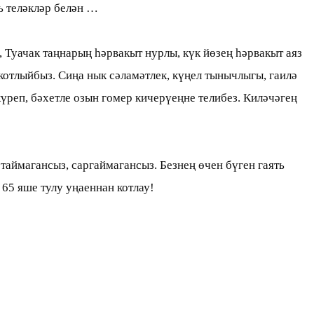
кь теләкләр белән …
 Туачак таңнарың һәрвакыт нурлы, күк йөзең һәрвакыт аяз
отлыйбыз. Сиңа нык сәламәтлек, күңел тынычлыгы, гаилә
үреп, бәхетле озын гомер кичерүеңне телибез. Киләчәгең
ртаймагансыз, саргаймагансыз. Безнең өчен бүген гаять
65 яше тулу уңаеннан котлау!