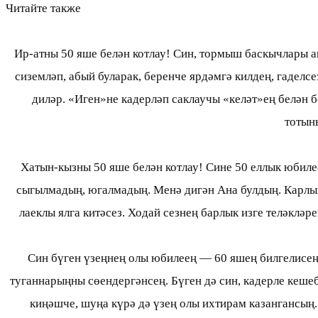
Читайте также
Ир-атны 50 яше белән котлау! Син, тормыш баскычлары а
сиземләп, абый буларак, беренче ярдәмгә килдең, гаделс
диләр. «Иген»не кадерләп саклаучы «келәт»ең белән 
тотын
Хатын-кызны 50 яше белән котлау! Сине 50 еллык юбиле
сыгылмадың, югалмадың. Менә дигән Ана булдың. Карлыга
лаеклы ялга китәсез. Ходай сезнең барлык изге теләкләр
Син бүген үзеңнең олы юбилеең — 60 яшең билгелисең.
туганнарыңны сөендергәнсең. Бүген дә син, кадерле кешеб
киңәшче, шуңа күрә дә үзең олы ихтирам казангансың