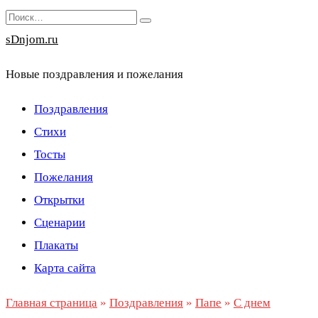
Перейти
Search
к
for:
sDnjom.ru
содержанию
Новые поздравления и пожелания
Поздравления
Стихи
Тосты
Пожелания
Открытки
Сценарии
Плакаты
Карта сайта
Главная страница
»
Поздравления
»
Папе
»
С днем