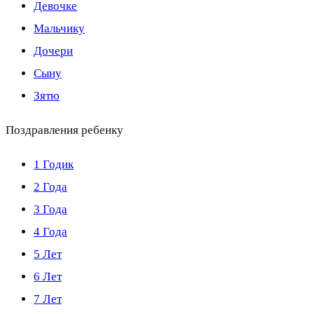
Девочке
Мальчику
Дочери
Сыну
Зятю
Поздравления ребенку
1 Годик
2 Года
3 Года
4 Года
5 Лет
6 Лет
7 Лет