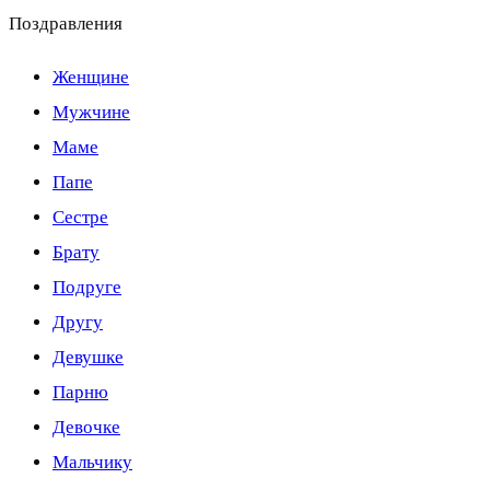
Поздравления
Женщине
Мужчине
Маме
Папе
Сестре
Брату
Подруге
Другу
Девушке
Парню
Девочке
Мальчику