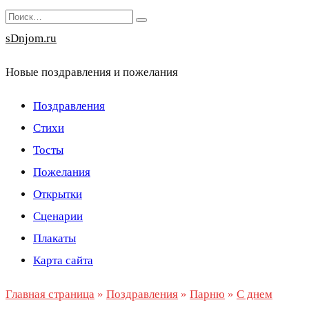
Перейти
Search
к
for:
sDnjom.ru
содержанию
Новые поздравления и пожелания
Поздравления
Стихи
Тосты
Пожелания
Открытки
Сценарии
Плакаты
Карта сайта
Главная страница
»
Поздравления
»
Парню
»
С днем