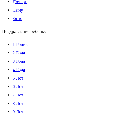
Дочери
Сыну
Зятю
Поздравления ребенку
1 Годик
2 Года
3 Года
4 Года
5 Лет
6 Лет
7 Лет
8 Лет
9 Лет