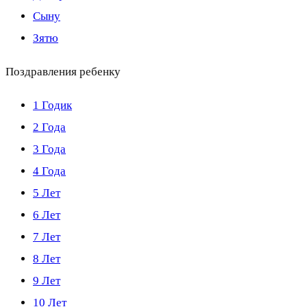
Сыну
Зятю
Поздравления ребенку
1 Годик
2 Года
3 Года
4 Года
5 Лет
6 Лет
7 Лет
8 Лет
9 Лет
10 Лет