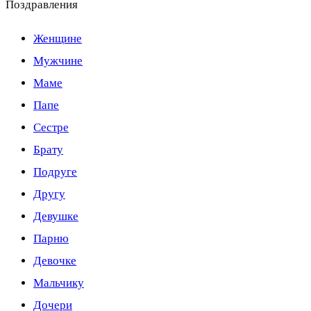
Поздравления
Женщине
Мужчине
Маме
Папе
Сестре
Брату
Подруге
Другу
Девушке
Парню
Девочке
Мальчику
Дочери