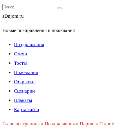
Перейти
Search
к
for:
sDnjom.ru
содержанию
Новые поздравления и пожелания
Поздравления
Стихи
Тосты
Пожелания
Открытки
Сценарии
Плакаты
Карта сайта
Главная страница
»
Поздравления
»
Парню
»
С днем